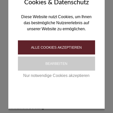
Cookies & Datenschutz
Diese Website nutzt Cookies, um Ihnen
das bestmögliche Nutzererlebnis auf
Zecken-Schutz
unserer Website zu ermöglichen.
ESCCAP-Empfehlungen bei Hund und Katze
tierärztezeitung 01/2018, www.tieraerztezeitung.com
ALLE COOKIES AKZEPTIEREN
Mit freundlicher Genehmigung von thesportgroup GmbH,
www.thesportgroup.de
BEARBEITEN
Download-Link
Nur notwendige Cookies akzeptieren
Datenschutzerklärung
|
Impressum
Ektoparasiten und Helminthen bei der Katze
ESCCAP-Empfehlungen und Konsequenzen für die
tierärztliche Beratung