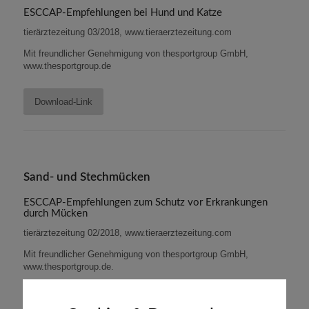
ESCCAP-Empfehlungen bei Hund und Katze
tierärztezeitung 03/2018, www.tieraerztezeitung.com
Mit freundlicher Genehmigung von thesportgroup GmbH,
www.thesportgroup.de
Download-Link
Sand- und Stechmücken
ESCCAP-Empfehlungen zum Schutz vor Erkrankungen
durch Mücken
tierärztezeitung 02/2018, www.tieraerztezeitung.com
Mit freundlicher Genehmigung von thesportgroup GmbH,
www.thesportgroup.de.
Download-Link