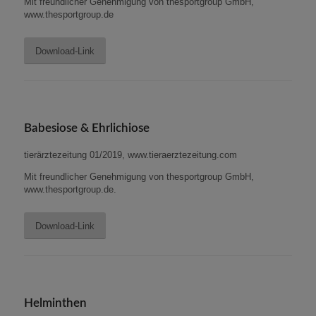
Mit freundlicher Genehmigung von thesportgroup GmbH,
www.thesportgroup.de
Download-Link
Babesiose & Ehrlichiose
tierärztezeitung 01/2019, www.tieraerztezeitung.com
Mit freundlicher Genehmigung von thesportgroup GmbH,
www.thesportgroup.de.
Download-Link
Helminthen