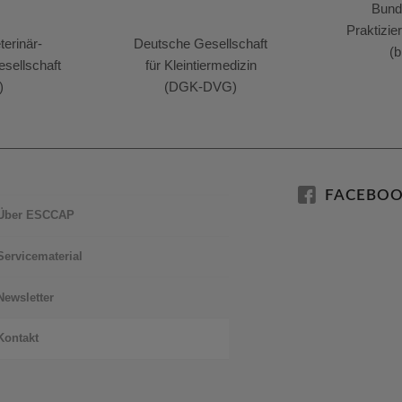
Bund
Praktizie
erinär-
Deutsche Gesellschaft
(b
sellschaft
für Kleintiermedizin
)
(DGK-DVG)
FACEBO
Über ESCCAP
Servicematerial
Newsletter
Kontakt