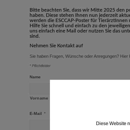
Bitte beachten Sie, dass wir Mitte 2025 den p
haben. Diese stehen Ihnen nun jederzeit akt
werden die ESCCAP-Poster für TierärztInnen u
Hilfe Sie schnell und einfach zu den jeweilig
uns einfach eine Mail oder nutzen Sie das unt
sind.
Nehmen Sie Kontakt auf
Sie haben Fragen, Wünsche oder Anregungen? Hier 
* Pflichtfelder
Name
Vorname
E-Mail
*
Diese Website n