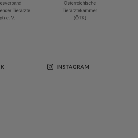
esverband
Österreichische
render Tierärzte
Tierärztekammer
pt) e. V.
(ÖTK)
OK
INSTAGRAM