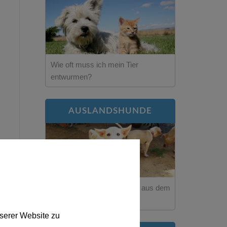
Wie oft muss ich mein Tier
entwurmen?
AUSLANDSHUNDE
Was ist wichtig bei Hunden aus dem
Ausland?
serer Website zu