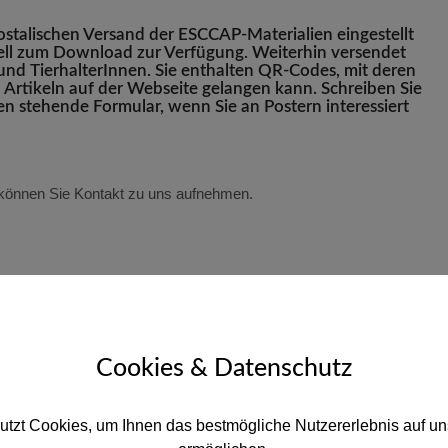
ostalischen Versand der ESCCAP-Materialien eingestellt
uell zum Download zur Verfügung. Weiterhin versendet
nd TierhalterInnen. Sie enthalten QR-Codes, mit deren
en Artikeln auf der Webseite gelangen kann. Schreiben Sie
en stehende Formular, wenn Sie an Postern interessiert
können Sie Kontakt zu uns aufnehmen.
Nachname
Cookies & Datenschutz
utzt Cookies, um Ihnen das bestmögliche Nutzererlebnis auf un