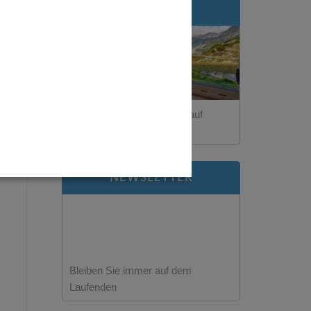
REISETEST
Wie schütze ich mein Tier auf
Reisen?
NEWSLETTER
Bleiben Sie immer auf dem
Laufenden