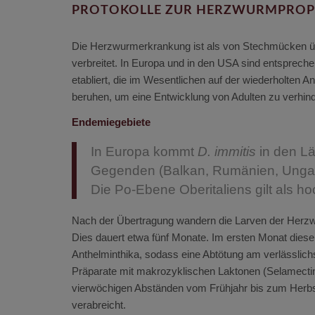
PROTOKOLLE ZUR HERZWURMPROP
Die Herzwurmerkrankung ist als von Stechmücken übe
verbreitet. In Europa und in den USA sind entspre
etabliert, die im Wesentlichen auf der wiederholten 
beruhen, um eine Entwicklung von Adulten zu verhind
Endemiegebiete
In Europa kommt
D. immitis
in den Lä
Gegenden (Balkan, Rumänien, Ungarn
Die Po-Ebene Oberitaliens gilt als 
Nach der Übertragung wandern die Larven der Herz
Dies dauert etwa fünf Monate. Im ersten Monat dies
Anthelminthika, sodass eine Abtötung am verlässlich
Präparate mit makrozyklischen Laktonen (Selamectin
vierwöchigen Abständen vom Frühjahr bis zum Herbst
verabreicht.