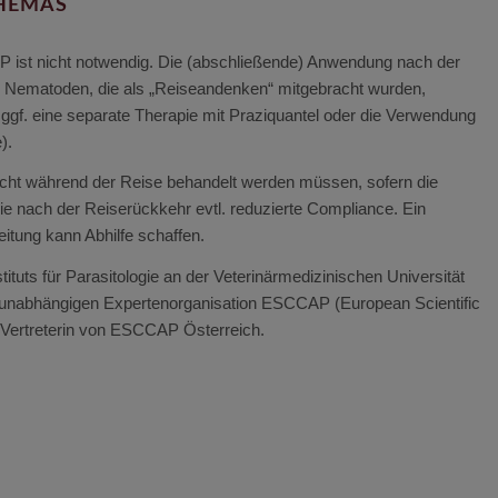
CHEMAS
 ist nicht notwendig. Die (abschließende) Anwendung nach der
le Nematoden, die als „Reiseandenken“ mitgebracht wurden,
 ggf. eine separate Therapie mit Praziquantel oder die Verwendung
).
 nicht während der Reise behandelt werden müssen, sofern die
die nach der Reiserückkehr evtl. reduzierte Compliance. Ein
tung kann Abhilfe schaffen.
nstituts für Parasitologie an der Veterinärmedizinischen Universität
r unabhängigen Expertenorganisation ESCCAP (European Scientific
 Vertreterin von ESCCAP Österreich.