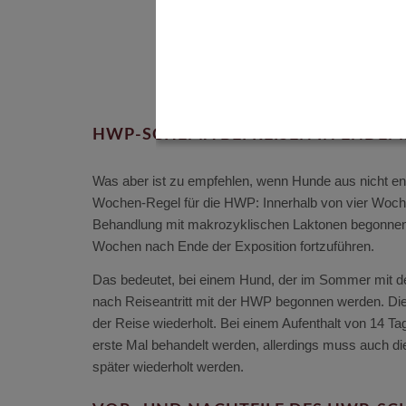
HWP-SCHEMA BEI REISEN IN ENDEM
Was aber ist zu empfehlen, wenn Hunde aus nicht end
Wochen-Regel für die HWP: Innerhalb von vier Woche
Behandlung mit makrozyklischen Laktonen begonnen w
Wochen nach Ende der Exposition fortzuführen.
Das bedeutet, bei einem Hund, der im Sommer mit de
nach Reiseantritt mit der HWP begonnen werden. Di
der Reise wiederholt. Bei einem Aufenthalt von 14 
erste Mal behandelt werden, allerdings muss auch d
später wiederholt werden.