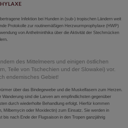
HYLAXE
rtragene Infektion bei Hunden in (sub-) tropischen Ländern weit
chende Protokolle zur routinemäßigen Herzwurmprophylaxe (HWP)
Anwendung von Anthelminthika über die Aktivität der Stechmücken
ern.
ndern des Mittelmeers und einigen östlichen
, Teile von Tschechien und der Slowakei) vor.
hoch endemisches Gebiet!
würmer über das Bindegewebe und die Muskelfasern zum Herzen.
er Wanderung sind die Larven am empfindlichsten gegenüber
sten durch wiederholte Behandlung erfolgt. Hierfür kommen
, Milbemycin oder Moxidectin) zum Einsatz. Sie werden in
 bis nach Ende der Flugsaison in den Tropen ganzjährig