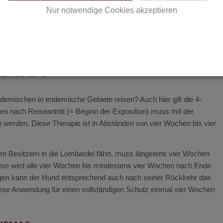
Nur notwendige Cookies akzeptieren
Datenschutzerklärung
|
Impressum
IEGEBIETE
emischen in endemische Gebiete reisen? Auch hier gilt die 4-
n nach Reiseantritt (= Beginn der Exposition) muss mit der
erden. Diese Therapie ist in Abständen von vier Wochen bis vier
n Besitzern in die Lombardei fährt, muss längstens vier Wochen
ese wird alle vier Wochen bis mindestens vier Wochen nach Ende
Tagen kann der Hund entsprechend auch nach seiner Rückkehr das
iese Anwendung für einen vollständigen Schutz einmal vier Wochen