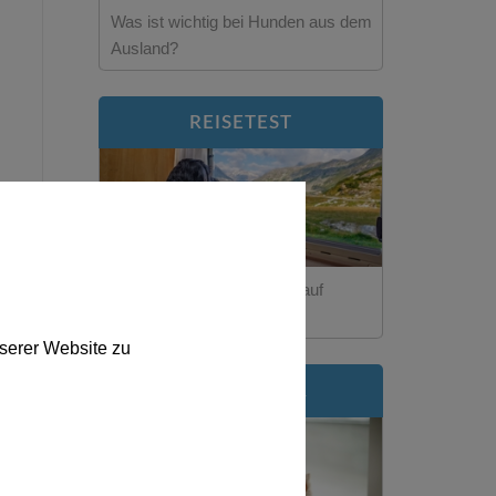
Was ist wichtig bei Hunden aus dem
Ausland?
REISETEST
Wie schütze ich mein Tier auf
Reisen?
serer Website zu
NEWSLETTER