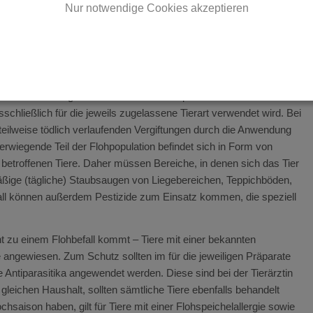
s juckenden, entzündlichen Hauterkrankung – beim Hund
Nur notwendige Cookies akzeptieren
betroffene Tiere belastend und kann ihre Lebensqualität
Datenschutzerklärung
|
Impressum
efährdeten Tieren den Flohbefall effektiv zu bekämpfen und
te mit einem zugelassenen Anti-Floh-Präparat behandelt werden.
sschließlich für die jeweils zugelassene Tierart verwendet wird. Bei
eilweise tödlich verlaufenden Vergiftungen durch die Anwendung
rwiegende Teil der Flohpopulation befindet sich in Form von
 betroffenen Tiere. Daher müssen Bereiche, in denen sich das Tier
äßige (tägliche) Staubsaugen von Liegebereichen, Teppichböden,
all können außerdem Pestizide zum Einsatz kommen, die speziell
cht zu einem Flohbefall kommt – Tiere mit einer bekannten
 angewiesen. Zum Schutz sollten im für die jeweiligen Präparate
Antiparasitika angewendet werden. Diese sind bei der Tierärztin
 gleichen Haushalt, sollten sämtliche Tiere ebenfalls behandelt
ison haben, gilt für Tiere mit einer Flohspeichelallergie sowie