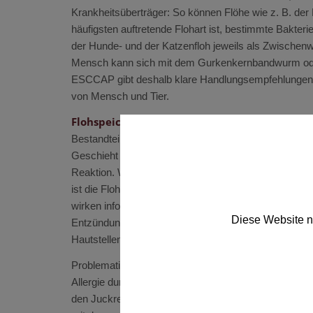
Krankheitsüberträger: So können Flöhe wie z. B. der 
häufigsten auftretende Flohart ist, bestimmte Bakteri
der Hunde- und der Katzenfloh jeweils als Zwische
Mensch kann sich mit dem Gurkenkernbandwurm oder 
ESCCAP gibt deshalb klare Handlungsempfehlungen
von Mensch und Tier.
Flohspeichelallergie – ein einziger Stich genü
Bestandteile des Flohspeichels können bei Hunden 
Geschieht dies und kommt das Tier erneut mit Flöhen 
Reaktion. Während sich der Flohbefall sonst vornehml
ist die Flohspeichelallergie durch massive Symptome
wirken infolgedessen besonders unruhig oder aufgeregt
Diese Website n
Entzündung der Haut. Im Laufe der Zeit entstehen z
Hautstellen auftreten.
Problematisch ist besonders, dass bereits ein einzi
Allergie durch einzelne Flöhe aufrecht erhalten bleibe
den Juckreiz zu erkennen. Insbesondere im Sommer 