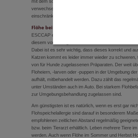
mit dem sogenannten Sommerekzem – einer ebenfall
verwechselt werden. Die Flohspeichelallergie ist für 
einschränken.
Flöhe bei Haustieren konsequent bekämpfen
ESCCAP empfiehlt daher, bei allen betroffenen oder g
diesem vorzubeugen. Ein bestehender Flohbefall soll
Dabei ist es sehr wichtig, dass dieses korrekt und au
Katzen kommt es leider immer wieder zu schweren, t
von für Hunde zugelassenen Präparaten. Der weit übe
Floheiern, -larven oder -puppen in der Umgebung der
aufhält, mitbehandelt werden. Dazu zählt das regelm
unter Umständen auch im Auto. Bei starkem Flohbef
zur Umgebungsbehandlung zugelassen sind.
Am günstigsten ist es natürlich, wenn es erst gar ni
Flohspeichelallergie sind darauf in besonderem Maße
empfohlenen zeitlichen Abstand regelmäßig geeignete 
bzw. beim Tierarzt erhältlich. Leben mehrere Tiere im
werden. Auch wenn Flöhe im Sommer und Herbst Hochsa