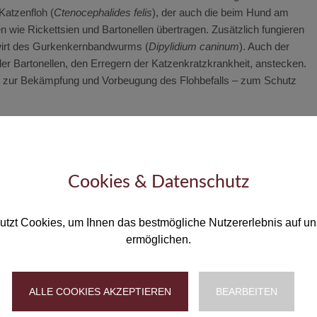
Katzenfloh (
Ctenocephalides felis
), der auch die beim Hund am
en wie Rickettsien und Bartonellen übertragen. Zusätzlich fungieren
nwirt des Gurkenkernbandwurms (
Dipylidium caninum
). Auch der
Bartonellen, den Erregern der Katzenkratzkrankheit, anstecken.
 zur Bekämpfung und Vorbeugung des Flohbefalls – zum Schutz
gt
und Katzen zu einer Überreaktion des Immunsystems führen.
in Kontakt, reagiert sein Abwehrsystem mit einer allergischen
ich durch einen eher gelegentlichen anfallsartigen Juckreiz äußert,
Cookies & Datenschutz
 gekennzeichnet: Betroffene Tiere kratzen sich anhaltend und
. Unbehandelt entwickelt sich häufig eine – mitunter eitrige –
utzt Cookies, um Ihnen das bestmögliche Nutzererlebnis auf un
udem haarlose Bereiche, und es können krustige oder nässende
ermöglichen.
ger Flohstich genügt, um Allergiesymptome hervorzurufen und die
n kann. Daher ist es für Tierhalter häufig schwierig, die Ursache für
ALLE COOKIES AKZEPTIEREN
BEARBEITEN
während der Badesaison kann eine Flohspeichelallergiedermatitis