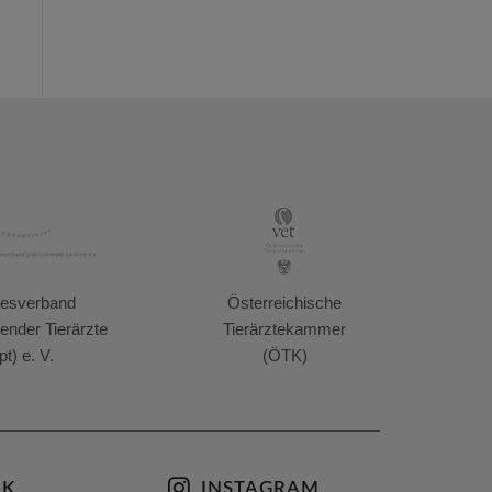
esverband
Österreichische
render Tierärzte
Tierärztekammer
pt) e. V.
(ÖTK)
OK
INSTAGRAM