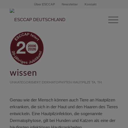
Über ESCCAP
Newsletter
Kontakt
Hautpilze bei Hund und
Katze – das sollten Sie
wissen
UNKATEGORISIERT
DERMATOPHYTEN
HAUTPILZE
TA
,
TH
Genau wie der Mensch können auch Tiere an Hautpilzen
erkranken, die sich in der Haut und den Haaren des Tieres
entwickeln. Eine Hautpilzinfektion, die sogenannte
Dermatophytose, gilt bei Hunden und Katzen als eine der
häufigsten infektiösen Hautkrankheiten.