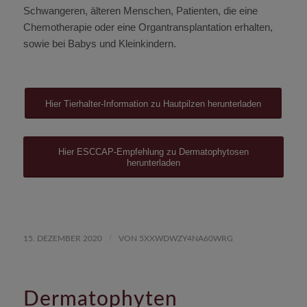
Schwangeren, älteren Menschen, Patienten, die eine
Chemotherapie oder eine Organtransplantation erhalten,
sowie bei Babys und Kleinkindern.
Hier Tierhalter-Information zu Hautpilzen herunterladen
Hier ESCCAP-Empfehlung zu Dermatophytosen
herunterladen
/
15. DEZEMBER 2020
VON
5XXWDWZY4NA60WRG
Dermatophyten