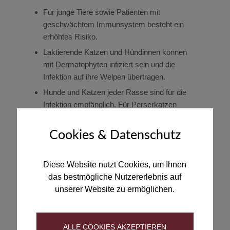
Für junge Tiere sowie Patienten mit
geschwächtem Immunsystem besteht ein
erhöhtes Risiko.
Laktierende Katzen und Hündinnen können
mit Dermatophyten infiziert sein und die
Infektion auf ihre Welpen übertragen.
Hunde und Katzen jeder Rasse sind für die
Infektion empfänglich. Für Perserkatzen
wurde jedoch eine Prädisposition für
Dermatophytosen nachgewiesen.
Cookies & Datenschutz
Bei Katzen gibt es Hinweise auf familiäre
Prädispositionen.
Diese Website nutzt Cookies, um Ihnen
Ektoparasiten (Flöhe, Zecken, Milben) oder
das bestmögliche Nutzererlebnis auf
Juckreiz durch Sekundärinfektionen sind
unserer Website zu ermöglichen.
mögliche Ursachen für Mikrotraumata, die
Hunde und Katzen für eine Dermatophytose
prädisponieren können.
ALLE COOKIES AKZEPTIEREN