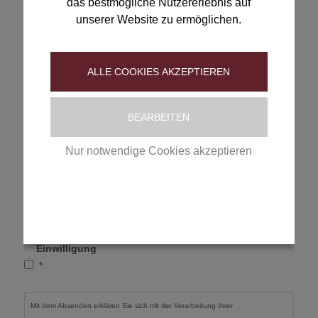
das bestmögliche Nutzererlebnis auf
unserer Website zu ermöglichen.
Erinnerungsservice
Geben Sie hier Ihre E-Mail Adresse und Ihr Reisedatum
an und wir erinnern Sie kostenlos rechtzeitig vor
ALLE COOKIES AKZEPTIEREN
Reisebeginn an den nötigen Parasitenschutz.
Reisedatum
*
BEARBEITEN
Nur notwendige Cookies akzeptieren
TT
E-Mail
*
Punkt
Datenschutzerklärung
|
Impressum
MM
Punkt
JJJJ
Einwilligung
*
Einwilligung
*
Mit dem Absenden erklären Sie sich mit der Verarbeitung Ihrer