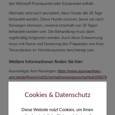
den Wirkstoff Praziquantel oder Epsiprantel enthält.
Alternativ wird auch akzeptiert, dass Hunde alle 28 Tage
behandelt werden. Diese Hunde müssen, bevor sie nach
Norwegen einreisen, zweimal innerhalb von 28 Tagen
behandelt worden sein. Die Behandlung muss dann
regelmäßig fortgesetzt werden. Auch diese Entwurmung
muss mit Name und Dosierung des Präparates von Ihrer
Tierarztpraxis im Heimtierausweis bescheinigt sein.
Weitere Informationen finden Sie hier:
Auswärtiges Amt Norwegen:
https://www.auswaertiges-
amt.de/de/ReiseUndSicherheit/norwegensicherheit/205878
Königliche Norwegische Botschaft in Berlin:
https://www.norway.no/de/germany/dienstleistungen-
Cookies & Datenschutz
info/mit-tieren-nach-norwegen
/
Stand: Mai 2025
Diese Website nutzt Cookies, um Ihnen