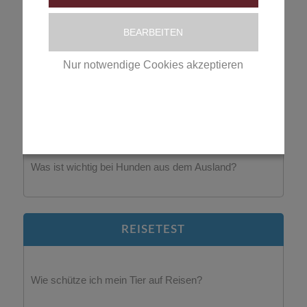
BEARBEITEN
Wie oft muss ich mein Tier entwurmen?
Nur notwendige Cookies akzeptieren
Datenschutzerklärung
|
Impressum
AUSLANDSHUNDE
Was ist wichtig bei Hunden aus dem Ausland?
REISETEST
Wie schütze ich mein Tier auf Reisen?