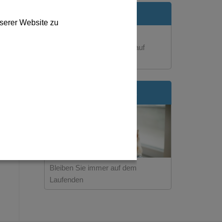
REISETEST
serer Website zu
Wie schütze ich mein Tier auf
Reisen?
NEWSLETTER
Bleiben Sie immer auf dem
Laufenden