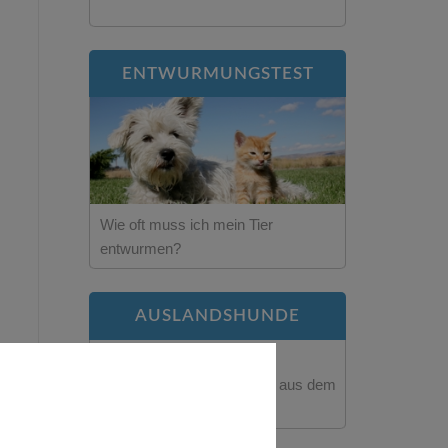
ENTWURMUNGSTEST
Wie oft muss ich mein Tier
entwurmen?
AUSLANDSHUNDE
Was ist wichtig bei Hunden aus dem
Ausland?