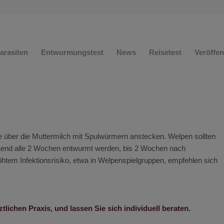
arasiten
Entwurmungstest
News
Reisetest
Veröffe
e über die Muttermilch mit Spulwürmern anstecken. Welpen sollten
eßend alle 2 Wochen entwurmt werden, bis 2 Wochen nach
öhtem Infektionsrisiko, etwa in Welpenspielgruppen, empfehlen sich
tlichen Praxis, und lassen Sie sich individuell beraten.