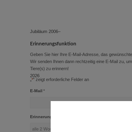
Erinnerungsfunktion
Geben Sie hier Ihre E-Mail-Adresse, das gewünschte
Wir senden Ihnen dann rechtzeitig eine E-Mail zu, u
Tiere(s) zu erinnern!
„
“ zeigt erforderliche Felder an
*
E-Mail
*
Erinnerungsintervall