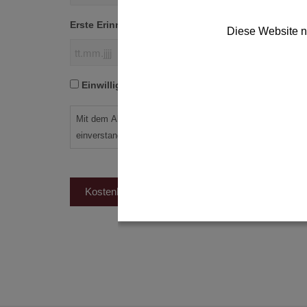
Erste Erinnerung
*
Diese Website n
TT
Punkt
Einwilligung
Einwilligung
*
MM
*
Punkt
Mit dem Absenden erklären Sie sich mit der Verarbeitun
JJJJ
einverstanden.