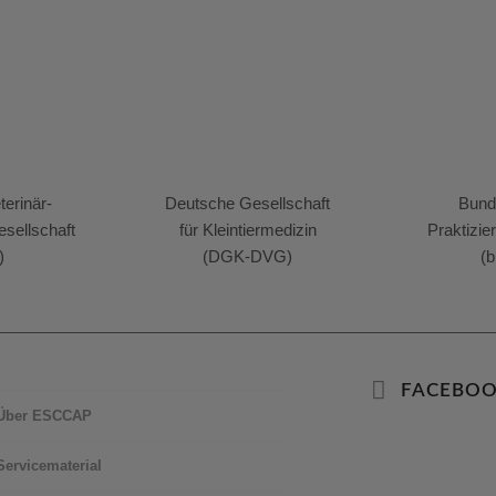
erinär-
Deutsche Gesellschaft
Bund
sellschaft
für Kleintiermedizin
Praktizie
)
(DGK-DVG)
(b
FACEBO
Über ESCCAP
Servicematerial