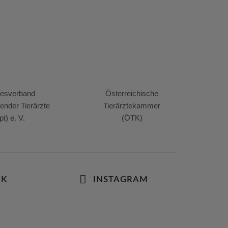
esverband
Österreichische
render Tierärzte
Tierärztekammer
pt) e. V.
(ÖTK)
OK
INSTAGRAM