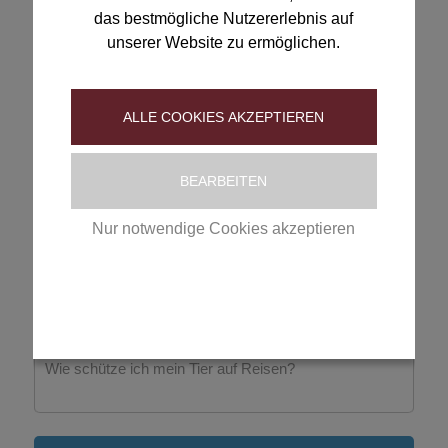
das bestmögliche Nutzererlebnis auf
AUSLANDSHUNDE
unserer Website zu ermöglichen.
ALLE COOKIES AKZEPTIEREN
BEARBEITEN
Was ist wichtig bei Hunden aus dem Ausland?
Nur notwendige Cookies akzeptieren
Datenschutzerklärung
|
Impressum
REISETEST
Wie schütze ich mein Tier auf Reisen?