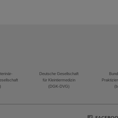
erinär-
Deutsche Gesellschaft
Bund
sellschaft
für Kleintiermedizin
Praktizie
)
(DGK-DVG)
(b