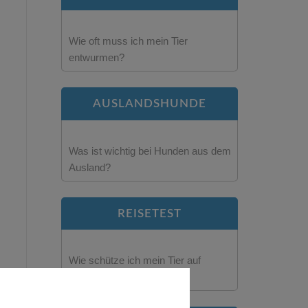
Wie oft muss ich mein Tier
entwurmen?
AUSLANDSHUNDE
Was ist wichtig bei Hunden aus dem
Ausland?
REISETEST
Wie schütze ich mein Tier auf
Reisen?