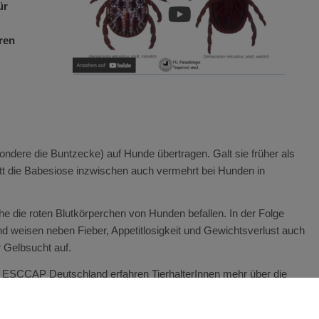
ür
ren
ndere die Buntzecke) auf Hunde übertragen. Galt sie früher als
tt die Babesiose inzwischen auch vermehrt bei Hunden in
e die roten Blutkörperchen von Hunden befallen. In der Folge
d weisen neben Fieber, Appetitlosigkeit und Gewichtsverlust auch
r Gelbsucht auf.
n ESCCAP Deutschland erfahren TierhalterInnen mehr über die
 mit den Erregern schützen können. Das Video steht online auf der
/servicematerial/
) sowie auf
YouTube
zur Verfügung.