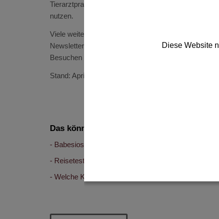
Tierarztpraxen können das Video kostenfrei auf Ihr
nutzen.
Viele weitere Informationen und hilfreiche Tipps 
Diese Website n
Newsletter finden TierhalterInnen, TierärztInnen und 
Besuchen Sie uns auch auf Facebook und Twitter!
Stand: April 2022
Das könnte Sie auch interessieren:
Babesiose beim Hund
Reisetest: der richtige Parasitenschutz für den Url
Welche Krankheiten können Hunde aus dem Auslan