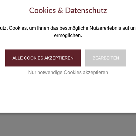
er Praxis-Website oder für das Fernsehprogramm im Wartezimmer
Cookies & Datenschutz
rund um das Thema Parasiten sowie die Anmeldung zum ESCCAP-
utzt Cookies, um Ihnen das bestmögliche Nutzererlebnis auf un
Tiermedizinische Fachangestellte online auf
www.esccap.de
.
ermöglichen.
ALLE COOKIES AKZEPTIEREN
BEARBEITEN
Nur notwendige Cookies akzeptieren
Datenschutzerklärung
|
Impressum
aub mit Hund
d mitbringen?