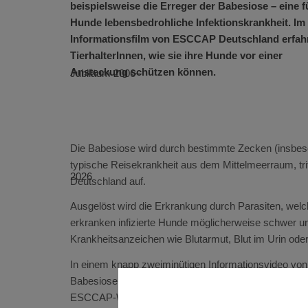
beispielsweise die Erreger der Babesiose – eine f
Hunde lebensbedrohliche Infektionskrankheit. Im
Informationsfilm von ESCCAP Deutschland erfah
TierhalterInnen, wie sie ihre Hunde vor einer
Ansteckung schützen können.
Die Babesiose wird durch bestimmte Zecken (insbeso
typische Reisekrankheit aus dem Mittelmeerraum, tri
Deutschland auf.
Ausgelöst wird die Erkrankung durch Parasiten, welch
erkranken infizierte Hunde möglicherweise schwer un
Krankheitsanzeichen wie Blutarmut, Blut im Urin ode
In einem knapp zweiminütigen Informationsvideo vo
Babesiose und wie sie ihre Hunde vor einer Infektion
ESCCAP-Website
(
https://www.esccap.de/tieraerzte