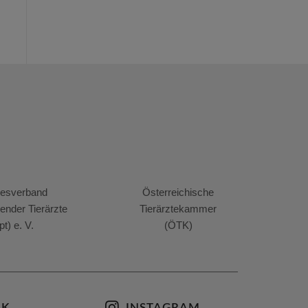
esverband
Österreichische
render Tierärzte
Tierärztekammer
pt) e. V.
(ÖTK)