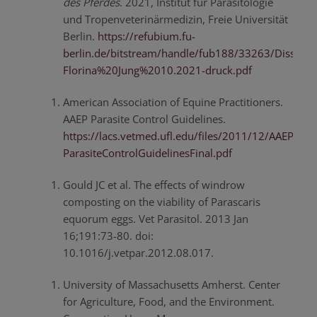
des Pferdes
. 2021, Institut für Parasitologie
und Tropenveterinärmedizin, Freie Universität
Berlin.
https://refubium.fu-
berlin.de/bitstream/handle/fub188/33263/Diss-
Florina%20Jung%2010.2021-druck.pdf
American Association of Equine Practitioners.
AAEP Parasite Control Guidelines.
https://lacs.vetmed.ufl.edu/files/2011/12/AAEP-
ParasiteControlGuidelinesFinal.pdf
Gould JC et al. The effects of windrow
composting on the viability of Parascaris
equorum eggs. Vet Parasitol. 2013 Jan
16;191:73-80. doi:
10.1016/j.vetpar.2012.08.017.
University of Massachusetts Amherst. Center
for Agriculture, Food, and the Environment.