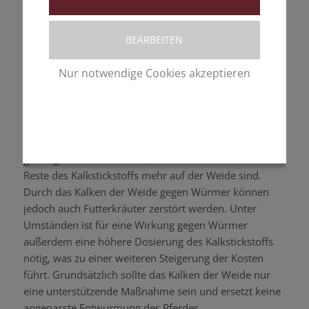
durch die giftige Wirkung Unkraut zerstört, und auch
Larven oder Eier einiger Weideparasiten lassen sich
BEARBEITEN
durch diese Maßnahme reduzieren. Der Dünger
schadet zudem den Zwischenwirten einiger Parasiten.
Nur notwendige Cookies akzeptieren
Außerdem wirkt Kalkstickstoff auf der Weide
gleichzeitig der Bodenversauerung entgegen, und das
Gras wächst dichter. Wichtig zu beachten ist, dass
Datenschutzerklärung
|
Impressum
Pferde nach dem Kalken der Weide erst nach einer
Wartezeit von zwei bis drei Wochen Zugang zur
gedüngten Weide erhalten, sodass keine schädlichen
Reste des Kalkstickstoffs mehr auf der Weide sind.
Durch das Kalken der Weide gegen Würmer können
jedoch auch Futterkräuter zerstört werden. Unter
Umständen ist für eine Wirkung gegen Würmer
außerdem eine höhere Dosierung des Kalkstickstoffs
nötig, was zu einer weiteren Steigerung der Kosten
führt. Grundsätzlich sollte das Kalken der Weide nur
eine unterstützende Maßnahme sein und ersetzt keine
angepasste Entwurmung des Pferdes.