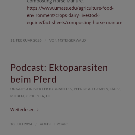
Composting Horse Manure.
https://www.umass.edu/agriculture-food-
environment/crops-dairy-livestock-
equine/fact-sheets/composting-horse-manure
/
11. FEBRUAR 2026
VON
MSTEIGERWALD
Podcast: Ektoparasiten
beim Pferd
UNKATEGORISIERT
EKTOPARASITEN
,
PFERDE
ALLGEMEIN
,
LÄUSE
,
MILBEN
,
ZECKEN
TA
,
TH
Weiterlesen
/
10. JULI 2024
VON
SFILIPOVIC