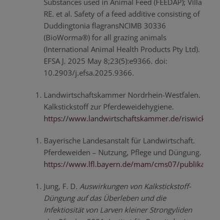
Substances used in Animal Feed (FEEDAP); Villa
RE. et al. Safety of a feed additive consisting of
Duddingtonia flagransNCIMB 30336
(BioWorma®) for all grazing animals
(International Animal Health Products Pty Ltd).
EFSA J. 2025 May 8;23(5):e9366. doi:
10.2903/j.efsa.2025.9366.
Landwirtschaftskammer Nordrhein-Westfalen.
Kalkstickstoff zur Pferdeweidehygiene.
https://www.landwirtschaftskammer.de/riswick/vers
Bayerische Landesanstalt für Landwirtschaft.
Pferdeweiden – Nutzung, Pflege und Düngung.
https://www.lfl.bayern.de/mam/cms07/publikation
Jung, F. D.
Auswirkungen von Kalkstickstoff-
Düngung auf das Überleben und die
Infektiosität von Larven kleiner Strongyliden