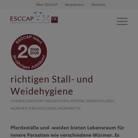
Über ESCCAP
Newsletter
Kontakt
Gegen einen Wurmbefall
beim Pferd mit der
richtigen Stall- und
Weidehygiene
UNKATEGORISIERT
HELMINTHEN
,
PFERDE
,
STRONGYLIDEN
,
WÜRMER
STRONGYLIDEN
,
WÜRMER
TH
Pferdeställe und -weiden bieten Lebensraum für
innere Parasiten wie verschiedene Würmer. Es