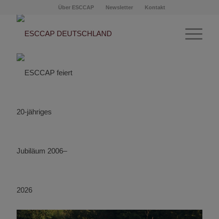
Über ESCCAP
Newsletter
Kontakt
Gegen einen Wurmbefall
beim Pferd mit der
richtigen Stall- und
Weidehygiene