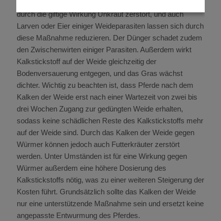
Wasser Cyanamid freisetzt. Als Folge wird zunächst
durch die giftige Wirkung Unkraut zerstört, und auch
Larven oder Eier einiger Weideparasiten lassen sich durch
diese Maßnahme reduzieren. Der Dünger schadet zudem
den Zwischenwirten einiger Parasiten. Außerdem wirkt
Kalkstickstoff auf der Weide gleichzeitig der
Bodenversauerung entgegen, und das Gras wächst
dichter. Wichtig zu beachten ist, dass Pferde nach dem
Kalken der Weide erst nach einer Wartezeit von zwei bis
drei Wochen Zugang zur gedüngten Weide erhalten,
sodass keine schädlichen Reste des Kalkstickstoffs mehr
auf der Weide sind. Durch das Kalken der Weide gegen
Würmer können jedoch auch Futterkräuter zerstört
werden. Unter Umständen ist für eine Wirkung gegen
Würmer außerdem eine höhere Dosierung des
Kalkstickstoffs nötig, was zu einer weiteren Steigerung der
Kosten führt. Grundsätzlich sollte das Kalken der Weide
nur eine unterstützende Maßnahme sein und ersetzt keine
angepasste Entwurmung des Pferdes.