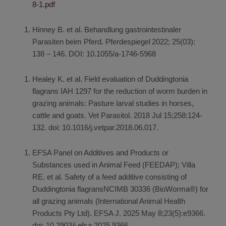
8-1.pdf
Hinney B. et al. Behandlung gastrointestinaler
Parasiten beim Pferd. Pferdespiegel 2022; 25(03):
138 – 146. DOI: 10.1055/a-1746-5968
Healey K. et al. Field evaluation of Duddingtonia
flagrans IAH 1297 for the reduction of worm burden in
grazing animals: Pasture larval studies in horses,
cattle and goats. Vet Parasitol. 2018 Jul 15;258:124-
132. doi: 10.1016/j.vetpar.2018.06.017.
EFSA Panel on Additives and Products or
Substances used in Animal Feed (FEEDAP); Villa
RE. et al. Safety of a feed additive consisting of
Duddingtonia flagransNCIMB 30336 (BioWorma®) for
all grazing animals (International Animal Health
Products Pty Ltd). EFSA J. 2025 May 8;23(5):e9366.
doi: 10.2903/j.efsa.2025.9366.