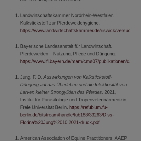
Landwirtschaftskammer Nordrhein-Westfalen.
Kalkstickstoff zur Pferdeweidehygiene.
https://www.landwirtschaftskammer.de/riswick/versuche/pfl
Bayerische Landesanstalt für Landwirtschaft.
Pferdeweiden – Nutzung, Pflege und Düngung.
https://www.lfl.bayern.de/mam/cms07/publikationen/daten/
Jung, F. D.
Auswirkungen von Kalkstickstoff-
Düngung auf das Überleben und die Infektiosität von
Larven kleiner Strongyliden des Pferdes
. 2021,
Institut für Parasitologie und Tropenveterinärmedizin,
Freie Universität Berlin.
https://refubium.fu-
berlin.de/bitstream/handle/fub188/33263/Diss-
Florina%20Jung%2010.2021-druck.pdf
American Association of Equine Practitioners. AAEP