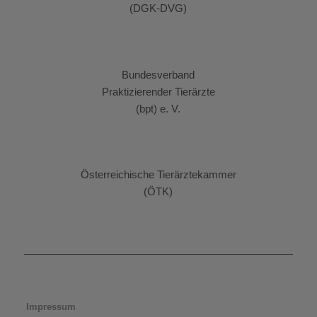
Deutsche Gesellschaft
für Kleintiermedizin
(DGK-DVG)
Bundesverband
Praktizierender Tierärzte
(bpt) e. V.
Österreichische Tierärztekammer
(ÖTK)