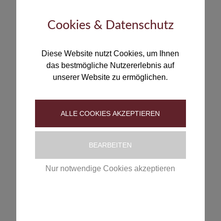
Pferdemist als Dünger auf der Pferdeweide
Cookies & Datenschutz
Frischer Pferdemist ist als Dünger auf Weiden ungeeignet,
da er Wurmstadien enthalten kann. Wenn eine Düngung
mit Pferdemist trotzdem gewünscht ist, sollte dieser zuvor
Diese Website nutzt Cookies, um Ihnen
fachgerecht kompostiert worden sein. Entscheidend ist
das bestmögliche Nutzererlebnis auf
dabei, dass im Misthaufen ausreichend hohe
unserer Website zu ermöglichen.
Temperaturen von mehr als 40 °C über zwei Wochen oder
höhere Temperaturen bis zu 70 °C entstehen, was die
ansteckenden Parasitenstadien abtötet. Erreichen lassen
ALLE COOKIES AKZEPTIEREN
sich diese Temperaturen beispielsweise durch
Verdichtung und regelmäßiges Umschichten der
BEARBEITEN
Kompostmasse.
Nur notwendige Cookies akzeptieren
Kalkstickstoff
In manchen Betrieben wird im Frühjahr Kalkstickstoff als
Datenschutzerklärung
|
Impressum
Dünger auf die Pferdeweide ausgebracht. Der Stoff
besteht aus Calcium-Cyanamid, das bei Kontakt mit