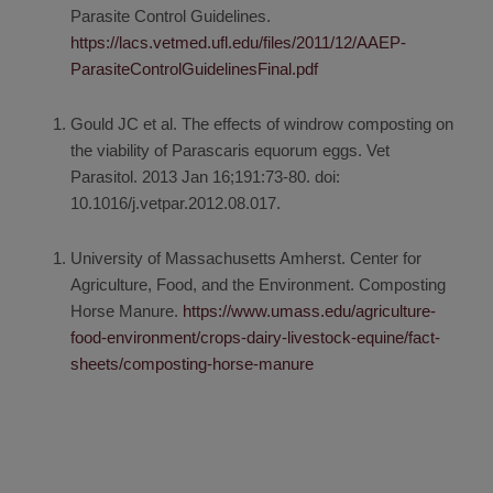
Parasite Control Guidelines.
https://lacs.vetmed.ufl.edu/files/2011/12/AAEP-
ParasiteControlGuidelinesFinal.pdf
Gould JC et al. The effects of windrow composting on
the viability of Parascaris equorum eggs. Vet
Parasitol. 2013 Jan 16;191:73-80. doi:
10.1016/j.vetpar.2012.08.017.
University of Massachusetts Amherst. Center for
Agriculture, Food, and the Environment. Composting
Horse Manure.
https://www.umass.edu/agriculture-
food-environment/crops-dairy-livestock-equine/fact-
sheets/composting-horse-manure