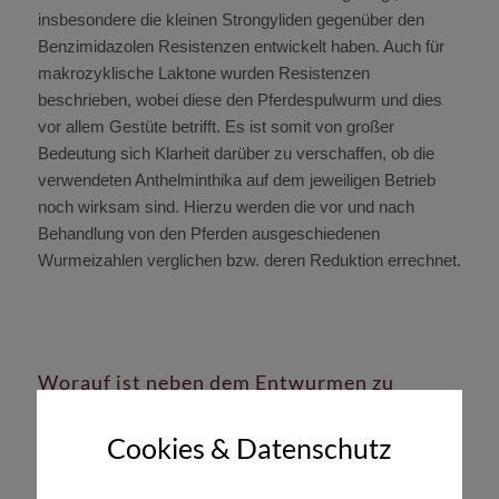
insbesondere die kleinen Strongyliden gegenüber den
Benzimidazolen Resistenzen entwickelt haben. Auch für
makrozyklische Laktone wurden Resistenzen
beschrieben, wobei diese den Pferdespulwurm und dies
vor allem Gestüte betrifft. Es ist somit von großer
Bedeutung sich Klarheit darüber zu verschaffen, ob die
verwendeten Anthelminthika auf dem jeweiligen Betrieb
noch wirksam sind. Hierzu werden die vor und nach
Behandlung von den Pferden ausgeschiedenen
Wurmeizahlen verglichen bzw. deren Reduktion errechnet.
Worauf ist neben dem Entwurmen zu
achten?
Cookies & Datenschutz
Zwar ist das Entwurmen von Pferden mit entsprechenden