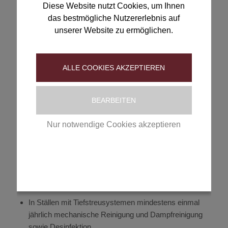
Wirkstoffen gegen sich entwickelnde Wurmstadien oder
Diese Website nutzt Cookies, um Ihnen
ausgewachsene Würmer eine zentrale Maßnahme zur
das bestmögliche Nutzererlebnis auf
Gesunderhaltung der Tiere. Sehr wichtig sind jedoch auch
unserer Website zu ermöglichen.
zusätzliche Hygienemaßnahmen, die besonders die Stall-
und Weidehygiene betreffen. Durch die hierdurch zu
erreichende Reduzierung des Infektionsdrucks kann die
ALLE COOKIES AKZEPTIEREN
Notwendigkeit bzw. Frequenz der
Entwurmungsbehandlungen maßgeblich verringert und
somit die Entwicklung von Wurmmittelresistenzen
BEARBEITEN
reduziert werden.
Nur notwendige Cookies akzeptieren
Folgende Maßnahmen helfen dabei, das Risiko für einen
Wurmbefall beim Pferd zu reduzieren:
Datenschutzerklärung
|
Impressum
Regelmäßiges und häufiges Ausmisten von Ställen,
Entfernen von Kot auf der Weide (möglichst täglich,
mindestens aber zweimal pro Woche)
In Ställen mit Tiefstreusystemen mindestens einmal
jährlich mechanische Reinigung und Dampfreinigung
sowie Desinfektion