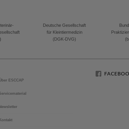
erinär-
Deutsche Gesellschaft
Bund
sellschaft
für Kleintiermedizin
Praktizie
)
(DGK-DVG)
(b
FACEBO
Über ESCCAP
Servicematerial
Newsletter
Kontakt