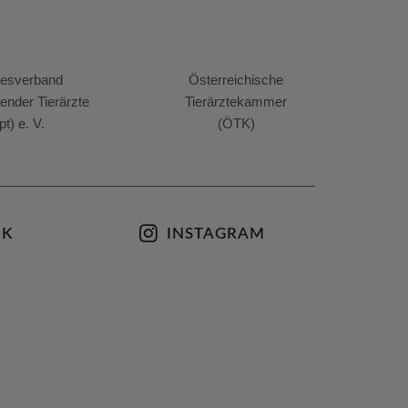
esverband
Österreichische
render Tierärzte
Tierärztekammer
pt) e. V.
(ÖTK)
OK
INSTAGRAM