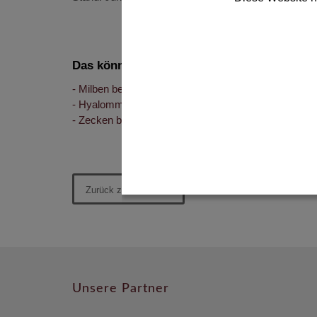
Das könnte Sie auch interessieren:
Milben bei der Katze
Hyalomma-Zecke: Für wen ist sie gefährlich?
Zecken beim Hund
Zurück zur Übersicht
Unsere Partner