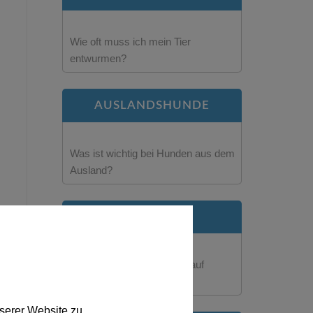
Wie oft muss ich mein Tier
entwurmen?
AUSLANDSHUNDE
Was ist wichtig bei Hunden aus dem
Ausland?
REISETEST
Wie schütze ich mein Tier auf
Reisen?
serer Website zu