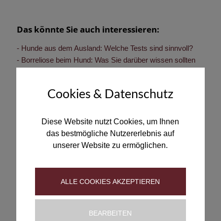
Das könnte Sie auch interessieren:
Hunde aus dem Ausland: Welche Tests sind sinnvoll?
Borreliose beim Hund: Was Sie darüber wissen sollten
Kostenfreier Online-Entwurmungstest
Cookies & Datenschutz
1. MÄRZ 2026
/
VON
SFILIPOVIC
Diese Website nutzt Cookies, um Ihnen
das bestmögliche Nutzererlebnis auf
unserer Website zu ermöglichen.
ALLE COOKIES AKZEPTIEREN
FÜR TIERÄRZTINNEN UND TFAS
BEARBEITEN