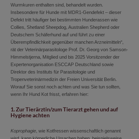
Wurmkuren enthalten sind, behandelt wurden.
Insbesondere für Hunde mit MDR1-Gendefekt – dieser
Defekt tritt häufiger bei bestimmten Hunderassen wie
Collies, Shetland Sheepdog, Australien Shepherd oder
Deutschem Schäferhund auf und führt zu einer
Überempfindlichkeit gegenüber manchen Arzneimitteln“,
rät der Veterinärparasitologe Prof. Dr. Georg von Samson‐
Himmelstjerna, Mitglied und bis 2025 Vorsitzender der
Expertenorganisation ESCCAP Deutschland sowie
Direktor des Instituts für Parasitologie und
Tropenveterinärmedizin der Freien Universität Berlin.
Worauf Sie sonst noch achten und was Sie tun sollten,
wenn Ihr Hund Kot frisst, erfahren hier:
1. Zur Tierärztin/zum Tierarzt gehen und auf
Hygiene achten
Koprophagie
, wie Kotfressen wissenschaftlich genannt
wird, kann körperliche Ursachen haben, beispielsweise